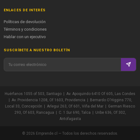
ENLACES DE INTERÉS
Políticas de devolución
Términos y condiciones
Hablar con un ejecutivo
SUSCRÍBETE A NUESTRO BOLETÍN
Huérfanos 1055 of 503, Santiago | Av. Apoquindo 6410 Of 605, Las Condes
| Av. Providencia 1208, Of 1603, Providencia | Bernardo O'Higgins 770,
Local 33, Concepción | Arlegui 263, Of 601, Viña del Mar | German Riesco
293, Of 603, Rancagua | C. 1 Sur 690, Talca | Uribe 636, Of 302,
Antofagasta
© 2026 Emprende.cl — Todos los derechos reservados.