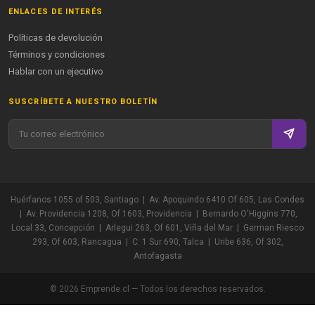
ENLACES DE INTERÉS
Políticas de devolución
Términos y condiciones
Hablar con un ejecutivo
SUSCRÍBETE A NUESTRO BOLETÍN
Huérfanos 1055 of 503, Santiago | Av. Apoquindo 6410 Of 605, Las Condes
| Av. Providencia 1208, Of 1603, Providencia | Bernardo O'Higgins 770,
Local 33, Concepción | Arlegui 263, Of 601, Viña del Mar | German Riesco
293, Of 603, Rancagua | C. 1 Sur 690, Talca | Uribe 636, Of 302,
Antofagasta
© 2026 Emprende.cl — Todos los derechos reservados.