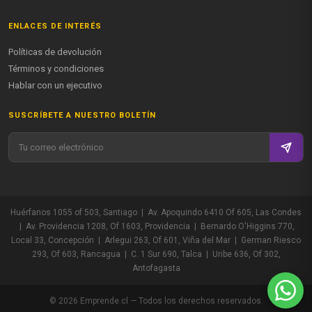
ENLACES DE INTERÉS
Políticas de devolución
Términos y condiciones
Hablar con un ejecutivo
SUSCRÍBETE A NUESTRO BOLETÍN
Huérfanos 1055 of 503, Santiago | Av. Apoquindo 6410 Of 605, Las Condes
| Av. Providencia 1208, Of 1603, Providencia | Bernardo O'Higgins 770,
Local 33, Concepción | Arlegui 263, Of 601, Viña del Mar | German Riesco
293, Of 603, Rancagua | C. 1 Sur 690, Talca | Uribe 636, Of 302,
Antofagasta
© 2026 Emprende.cl — Todos los derechos reservados.