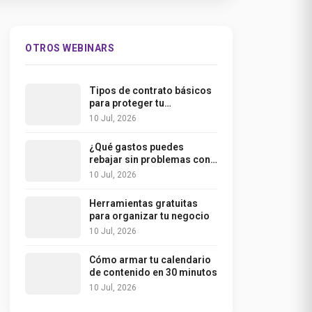
OTROS WEBINARS
Tipos de contrato básicos
para proteger tu
emprendimiento
10 Jul, 2026
¿Qué gastos puedes
rebajar sin problemas con
el SII? Guía práctica para
10 Jul, 2026
pymes y freelancers
Herramientas gratuitas
para organizar tu negocio
10 Jul, 2026
Cómo armar tu calendario
de contenido en 30 minutos
10 Jul, 2026