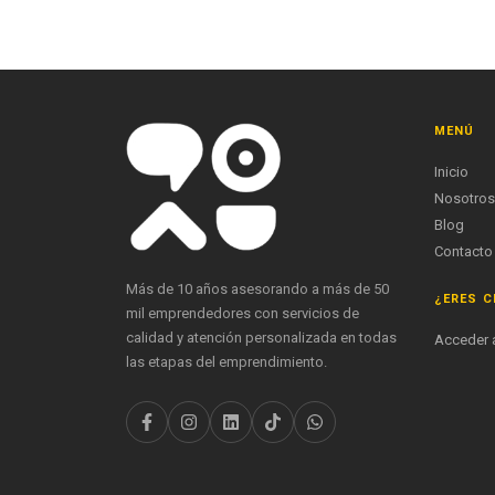
MENÚ
Inicio
Nosotros
Blog
Contacto
Más de 10 años asesorando a más de 50
¿ERES C
mil emprendedores con servicios de
calidad y atención personalizada en todas
Acceder a
las etapas del emprendimiento.