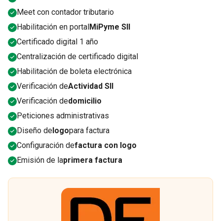
Meet con contador tributario
Habilitación en portal
MiPyme SII
Certificado digital 1 año
Centralización de certificado digital
Habilitación de boleta electrónica
Verificación de
Actividad SII
Verificación de
domicilio
Peticiones administrativas
Diseño de
logo
para factura
Configuración de
factura con logo
Emisión de la
primera factura